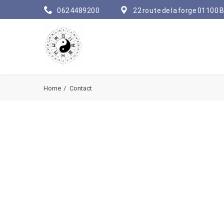
0624489200
22 route de la forge 01100 B
Home
Contact