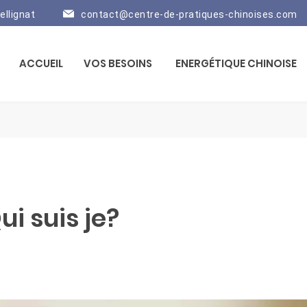
ellignat
contact@centre-de-pratiques-chinoises.com
ACCUEIL
VOS BESOINS
ENERGÉTIQUE CHINOISE
ui suis je?