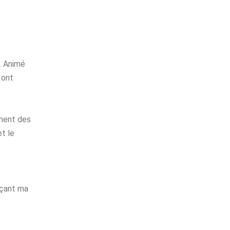
. Animé
 ont
ement des
t le
rçant ma