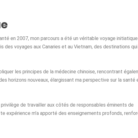
ue
anté en 2007, mon parcours a été un véritable voyage initiatique
pris des voyages aux Canaries et au Vietnam, des destinations qui
pliquer les principes de la
médecine chinoise
, rencontrant égal
des horizons nouveaux, élargissant ma perspective sur la santé e
le privilège de travailler aux côtés de responsables éminents de
Cette expérience m’a apporté des enseignements profonds, renfo