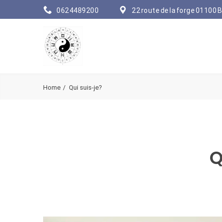
0624489200
22 route de la forge 01100 B
Home
Qui suis-je?
Q